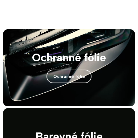
Naše
služby
Ochranné fólie
Ochranné fólie
Barevné fólie