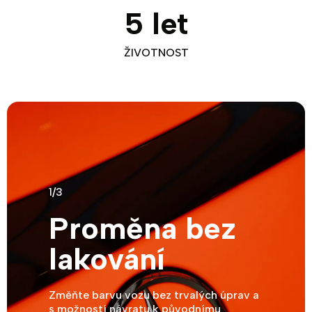
5 let
ŽIVOTNOST
Předchozí
Následuj
1/3
Proměna bez
lakování
Změňte barvu vozu bez trvalých úprav a
s možností návratu k původnímu