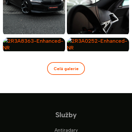
Celá galerie
Služby
Antiradary