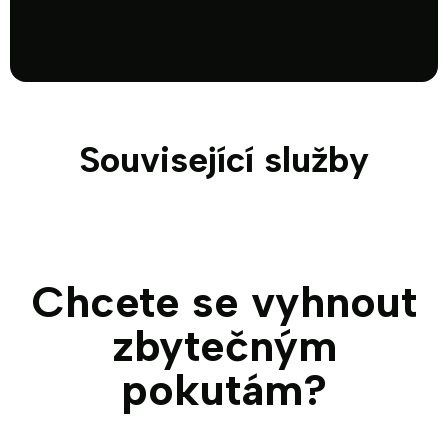
Související služby
Performance
Detailing interiéru
Ochranné fólie
Chcete se vyhnout
zbytečným
pokutám?