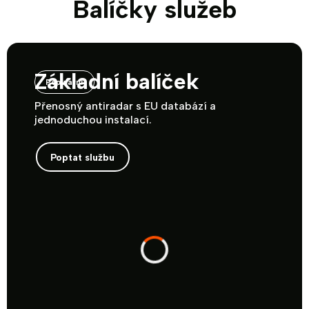
Balíčky služeb
Základní balíček
Populární
Přenosný antiradar s EU databází a
jednoduchou instalací.
Poptat službu