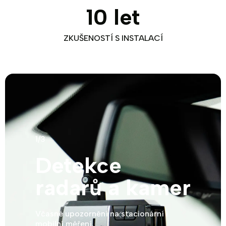
10 let
ZKUŠENOSTÍ S INSTALACÍ
Předchozí
Následuj
1/3
Detekce
radarů a kamer
Včasné upozornění na stacionární i
mobilní měření.