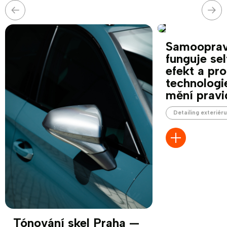
Předchozí
Nás
Samoopravn
funguje sel
efekt a pro
technologi
mění pravi
Detailing exteriér
Tónování skel Praha —