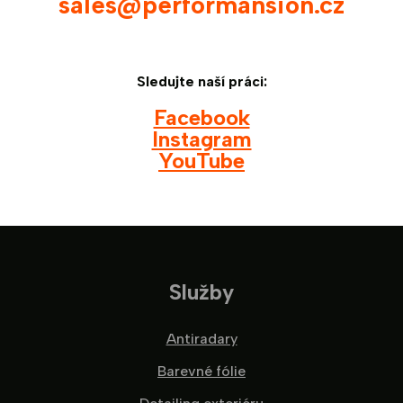
sales@performansion.cz
Sledujte naší práci:
Facebook
Instagram
YouTube
Služby
Antiradary
Barevné fólie