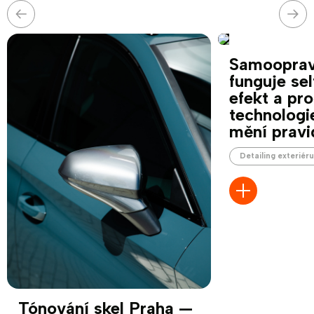
Předchozí
Nás
Samoopravn
funguje sel
efekt a pro
technologi
mění pravi
Detailing exteriér
Tónování skel Praha —