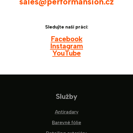
sales@performansion.cz
Sledujte naší práci:
Facebook
Instagram
YouTube
Služby
Antiradary
Barevné fólie