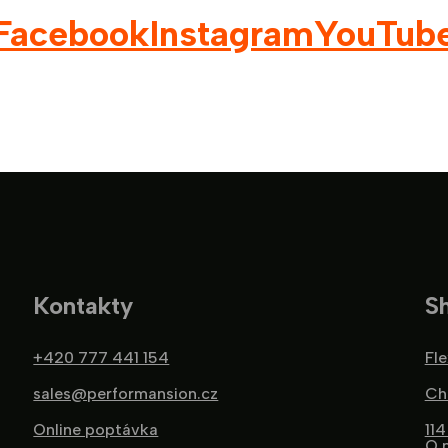
Facebook
Instagram
YouTub
Kontakty
S
+420 777 441 154
Fle
sales@performansion.cz
Ch
Online poptávka
114
O 