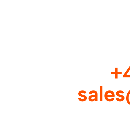
+
sale