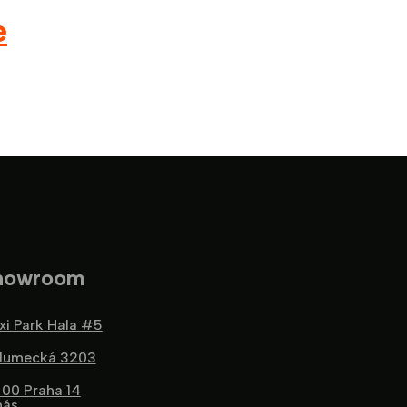
e
howroom
xi Park Hala #5
lumecká 3203
 00 Praha 14
nás