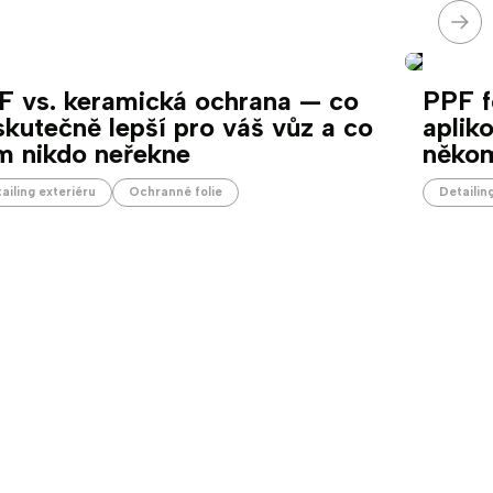
Nás
F vs. keramická ochrana — co
PPF f
skutečně lepší pro váš vůz a co
aplik
m nikdo neřekne
někom
ailing exteriéru
Ochranné folie
Detailin