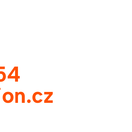
54
on.cz