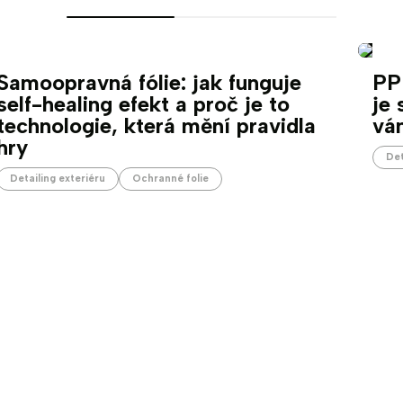
Samoopravná fólie: jak funguje
PP
self-healing efekt a proč je to
je 
technologie, která mění pravidla
vá
hry
Det
Detailing exteriéru
Ochranné folie