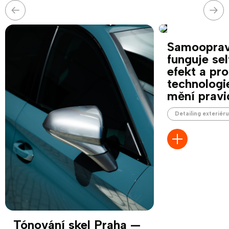
Předchozí
Nás
Samoopravn
funguje sel
efekt a pro
technologi
mění pravi
Detailing exteriér
Tónování skel Praha —