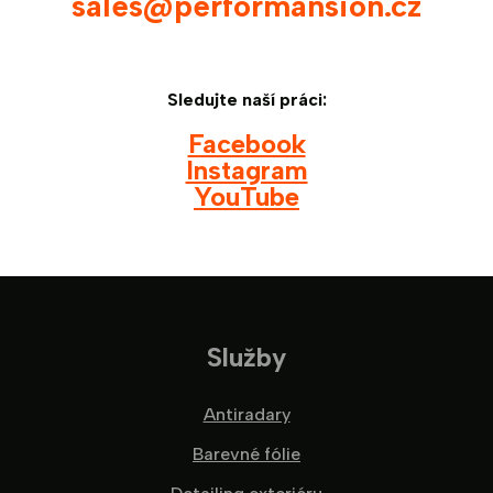
sales@performansion.cz
Sledujte naší práci:
Facebook
Instagram
YouTube
Služby
Antiradary
Barevné fólie